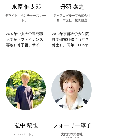
年時に株式会社talikiを
CVCを通じた大企業のオ
永原 健太郎
丹羽 泰之
設立。関西を中心に250
ープンイノベーション
以上の社会起業家のイ
支援に従事。2023年1月
デライト・ベンチャーズ パー
ジャフコグループ株式会社
ンキュベーションや上
トナー
にクオンタムリープベ
西日本支社 投資担当
場企業の事業開発・オ
ンチャーズ株式会社に
ープンイノベーション
参画。
2007年中央大学専門職
2019年京都大学大学院
推進を行いながら、
大学院（ファイナンス
理学研究科修了（理学
2020年には国内最年少
専攻）修了後、サイバ
修士）。同年、Fringe81
の女性代表として社会
ーエージェントに入社
株式会社（現：Unipos
課題解決VCを設立し投
し投資部門に配属。そ
株式会社）に入社。HR
資活動にも従事。
の他、SEO部門、マー
系BtoBSaaS「Unipos」
ケ部署にてメディア分
のインサイドセールス
析や戦略設計、マネジ
を経た後、マーケティ
メントに従事。2017
ング営業組織の事業企
年、DBJキャピタルにて
画・データ分析業務を
ベンチャー投資を再
担当。

開。toCからtoBまで幅
広く投資活動を行う。 
2021年ジャフコ グルー
2019年デライト・ベン
プ株式会社入社。西日
チャーズの立ち上げか
本支社にてスタートア
ら参画、2023年パート
ップの発掘・支援に従
ナー就任。
事。担当投資先はアラ
弘中 稜也
フォーリー淳子
カン。
iFundパートナー
大同門株式会社