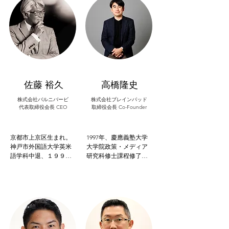
により一般社団法人日
度『Ring』を管掌。

コンサルティングを経
本スタートアップ支援
MUFGのCVCである
験後、同グループ投資
協会を設立し、起業家
MUFGイノベーションパ
部門である現職へ参
が最短最速でEXITでき
ートナーズでは取締役
画。現在は、アパレ
るように、IPOやM&Aを
副社長兼最高投資責任
ル・小売・デベロッパ
目標としたスタートア
者として投資戦略の立
ー系の二人組合CVCにお
ップ専門のベンチャー
案と実行を指揮した。
けるスタートアップ投
支援を行う。2019年5月
資業務を推進し、人々
に上場企業の経営者30
の生活をアップデート
佐藤 裕久
高橋隆史
名以上からLP出資を受
するスタートアップを
けたエンジェルファン
中心に投資を担当。
株式会社バルニバービ
株式会社ブレインパッド
ドを組成。2020年10月
代表取締役会長 CEO
取締役会長 Co-Founder
には大阪大学の招聘教
授に就任し大学発ベン
チャーの育成にも力を
京都市上京区生まれ。
1997年、慶應義塾大学
注ぐ。2022年2月エンジ
神戸市外国語大学英米
大学院政策・メディア
ェルファンド２号を組
語学科中退、１９９１
研究科修士課程修了。
成。2023年8月には関西
年バルニバービ設立、
日本で初めてビッグデ
経済同友会に入会し財
代表取締役に就任。現
ータに特化したベンチ
界活動も開始。
在、東京・大阪をはじ
ャー企業であるブレイ
め全国に９７店舗（２
ンパッドを2004年に設
０２３年９月末時点）
立し代表取締役社長に
のレストラン・カフ
就任、9年で東証一部上
ェ・ホテルを展開。近
場（現東証プライム市