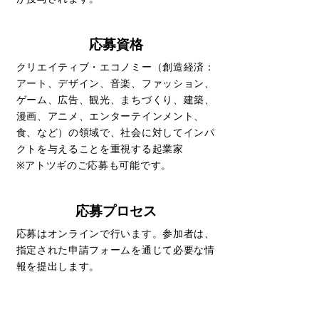
where artists and creators find it 
challenging to engage in their pursuits.

応募資格
On the flip side, the creative economy is 
indispensable for national strengthening. 
クリエイティブ・エコノミー（創造経済：
It not only encourages international 
アート、デザイン、音楽、ファッション、
exchange and understanding, enhancing 
ゲーム、広告、観光、まちづくり、建築、
international competitiveness, but also 
漫画、アニメ、エンターテインメント、
contributes to regional development and 
食、など）の領域で、社会に対してインパ
economic invigoration as a part of the 
クトを与えることを重視する起業家
tourism industry. Furthermore, it holds 
※アトツギのご応募も可能です。
the potential to generate novel business 
opportunities as part of the creative 
industry.

応募プロセス
With the aim of fostering the culture, 
応募はオンラインで行います。参加者は、
arts, and leisure industry that can 
指定された申請フォームを通じて必要な情
holistically address societal issues and 
報を提出します。
facilitate its growth, we have organized 
this business contest. In pursuit of fresh 
business approaches within the cultural 
and leisure industry, we are holding this 