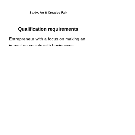
Study: Art & Creative Fair
Qualification requirements
Entrepreneur with a focus on making an
impact on society with businesses
related to the culture, arts and leisure
industry
venue
​Grand Front Osaka North Wing 2nd
Basement Floor Knowledge Capital
Congress Convention Center
December 23 (Sat) 11:00-19:00
December 24 (Sun) 11:00-16:00
*Last admission 30 minutes before closing
on both days