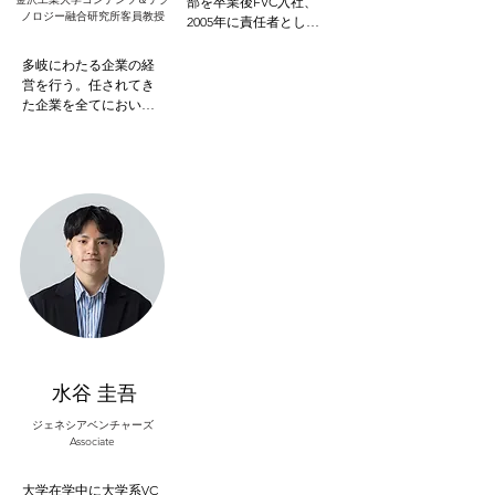
部を卒業後FVC入社、
会理事、関西経済同友
ノロジー融合研究所客員教授
2005年に責任者として
会常任幹事。2025年国
政令都市として初とな
際博覧会協会理事、等
る自治体ファンド「神
多岐にわたる企業の経
戸リレーショナルベン
営を行う。任されてき
チャーファンド」を設
た企業を全てにおいて
立し、同時に神戸を立
黒字化。出版事業・タ
ち上げFVC最年少事務所
レントエージェント・
長に就任。2011年FVC取
ロサンゼルスアートギ
締役西日本投資部長を
ャラリー運営・カリフ
経て2016年に当時上場
ォルニア全域と沖縄で
金融会社として最年少
リゾート施設展開・無
でFVC代表取締役社長に
農薬農場開発・スター
就任。過度な市場依
トアップ投資など。

存、再現性の無さから
VCのビジネスモデルが
2018年3月 株式会社スピ
持続可能でないと悟
ーディ 代表取締役社長

り、VaaS（VC as a 
2007年4月 株式会社ソニ
service）モデルを考
ー・デジタルエンタテ
案。その後6年半で約50
インメント 代表取締役
水谷 圭吾
本総額240億円のファン
社長

ドを設立し、IPOに依存
2001年1月 株式会社ソニ
ジェネシアベンチャーズ
しないビジネスモデル
ー・ピクチャーズエン
Associate
を確立。022年6月にFVC
タテインメント バイス
社長を退任。日本スタ
プレジデント

大学在学中に大学系VC