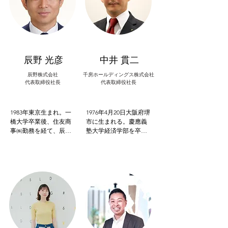
年は、淡路島をはじめ
場）まで導く。2023

島根県出雲市などでも
年7月より同社取締役会
「住みたくなる街づく
長に就任。データサイ
り」をテーマに、食と
エンティスト協会代表
宿を切り口に地方創再
理事、東京大学エクス
生に取り組んでいる。
テンション株式会社社
著書に『一杯のカフェ
外取締役を務めるほ
辰野 光彦
中井 貫二
の力を信じますか？』
か、各種行政省庁の委
（河出書房新社）『日
員会活動にも協力し、
辰野株式会社
千房ホールディングス株式会社
本一カフェで街を変え
代表取締役社長
日本のデータサイエン
代表取締役社長
る男』（グラフ社）が
ス活用に尽力してい
ある。２０２２年２月
る。経済同友会会員。
には、環境省エコファ
1983年東京生まれ。一
1976年4月20日大阪府堺
ースト企業に認定され
橋大学卒業後、住友商
市に生まれる。慶應義
飲食業界の環境保全先
事㈱勤務を経て、辰野
塾大学経済学部を卒業
進企業として牽引を始
㈱入社。2020年より現
後、野村證券株式会社
める。
職。衣・力（電力）・
に入社。超富裕層向け
住の事業創造を
のプライベートバンキ
Regenerativeな形で志
ング業務に14年間従事
す。大阪・船場地域に
する。2014年、突然の
おいては街づくりに取
長兄他界を機に、父が
り組む。高校時代をド
創業した千房株式会社
イツで過ごし、その後
に入社、専務取締役に
約50か国への旅を経
就任。飲食業の経営に
験。大学時代はアメリ
携わる一方で、大阪拘