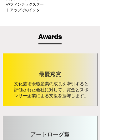
ートアップ支援協会顧
やフィンテックスター
問、日本ベンチャーキ
受賞歴:

トアップでのインター
ャピタル協会地方創生
カルティエ「チェンジ
ンを経て、2021年11月
部会フェロー。
メーカー・オブ・ザ・
より日本と東南アジア
イヤー」受賞 (2016年)

のスタートアップへ投
ワーナー・ブラザース
資を行うジェネシア・
Awards
「BEST MARKETER OF 
ベンチャーズへ参画。
THE YEAR」3年連続受
主にToCサービスの新規
賞 (2012-14年)

投資や投資先支援に従
日経ウェブ「21世紀を
事。

よむITキーパーソン51人
小学生の頃からニコニ
の１人」選出 (2001年)

コ動画を経由して日本
文化庁 「コンテンツ調
のサブカルチャーに親
​最優秀賞
査会」委員

しみ、学生時代にはボ
経済産業省 「情報大航
ーカロイドを用いた作
文化芸術余暇産業の成長を牽引すると
海時代考える研究会」
曲も行っていた経験か
評価された会社に対して、賞金とスポ
委員

ら、日本カルチャーの
ンサー企業による支援を授与します。
発信やクリエイターの
著書

エンパワメントに深い
『ストリート系都市２
関心と熱意を持つ。奈
０２２』（高陵社書
良県出身、大阪大学/経
店）

済学部卒。
『スイスイ生きるコロ
ナ時代』（髙陵社書
アートローグ賞
店） 共著 坂井直樹氏
