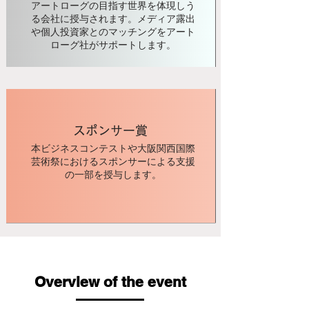
アートローグの目指す世界を体現しう
『パラダイムシフトで
る会社に授与されます。メディア露出
きてる？』（スピーデ
ィ出版）

や個人投資家とのマッチングをアート
『SNSで儲かるなんて思
ローグ社がサポートします。
ってないですよね?』(小
学館)

『これでいいのだ14
歳。』(講談社)

『町の声はウソ』(サテ
マガ)
スポンサー賞
本ビジネスコンテストや大阪関西国際
芸術祭におけるスポンサーによる支援
の一部を授与します。
Overview of the event