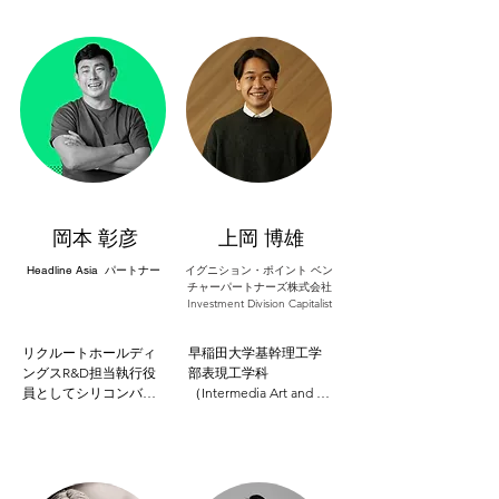
デューサーとして企業
手がけた事業はレンタ
や大学、スタートアッ
ルレコード＆ビデオ事
プのリブランディング
業、中古レコード＆フ
やマーケティングを行
ァミコン事業、フラン
い、

チャイズ事業、玩具雑
コミュニティスペース
貨卸事業、家庭用ゲー
の立ち上げや、スポー
ム代理店事業、ライセ
ツ大会などのプロデュ
ンス事業、玩具製造
ース事業など、幅広い
業、コスメ事業、ダイ
分野に携わる。THE 
エット食品事業、ネッ
CREATIVE FUNDのプロ
トオークション事業な
デューサーとして出資
どがある。これらの数
岡本 彰彦
上岡 博雄
先のクリエイティブサ
多くの事業転換を経験
ポートをメインに、ク
したのち、現在のネッ
Headline Asia パートナー
イグニション・ポイント ベン
リエイティブ面におい
チャーパートナーズ株式会社
ト通販事業を2005年に
Investment Division Capitalist
ての企業成長のサポー
開始。スマホを使った
トと、それによる社
若い女性向けファッシ
会・自然への貢献を一
ョンに特化したビジネ
リクルートホールディ
早稲田大学基幹理工学
番重要視している。
スモデルで、2013年に
ングスR&D担当執行役
部表現工学科
東証マザーズへの上場
員としてシリコンバレ
（Intermedia Art and 
を果たす。その後ライ
ー、イスラエル、イン
Science） 土田・是枝研
ザップと2015年に資本
ド等を対象としたCVCや
究室にて映像表現・電
業務提携をしてグルー
AI研究所を創設・運営し
子音楽を研究。卒業
プ入り。2016年7月に
た他、全従業員を対象
後、イグニション・ポ
IPO経営者仲間らの協力
とした新規事業提案制
イントへ入社し、戦略