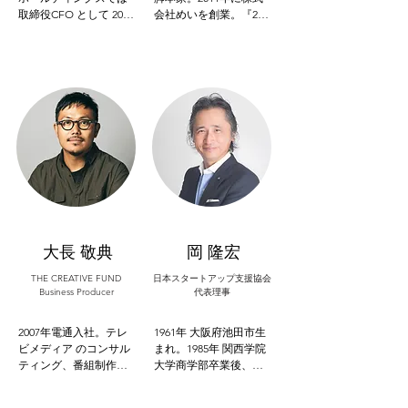
取締役CFO として 2010 
会社めいを創業。『21
年東証マザーズ上場へ
世紀の京都(日本)を発明
導き、14 年に東証一部
する』をスローガンに
へ。共同創業者として
京都で不動産のプロダ
起業したピーバンドッ
クト開発を行う。

トコムは 17 年マザーズ
若手現代アート作家達
上場、19 年東証一部
のスタジオ付き共同住
へ。 すららネットでは
居に誰でも泊まれる宿
監査役として 17 年にマ
泊施設を併設した「河
ザーズ上場するなど豊
岸ホテル」や、自由に
富な上場経験を有す
ネジ打ちができる壁の
る。 2020 年9月鎌倉投
ある家「＋W」を開発供
信に参画し、ソーシャ
給する。
ルトランジションを推
進する創発の莟ファン
大長 敬典
岡 隆宏
ドを立ち上げる。知的
な障害のあるアーティ
THE CREATIVE FUND
日本スタートアップ支援協会
ストをプロデュースす
Business Producer
代表理事
るヘラルボニーの社外
取締役を務める。
2007年電通入社。テレ
1961年 大阪府池田市生
ビメディア のコンサル
まれ。1985年 関西学院
ティング、番組制作、
大学商学部卒業後、
新規事業 開発を経験。
1998年夢展望株式会社
その後、ビジネスプロ
を創業。学生時代から