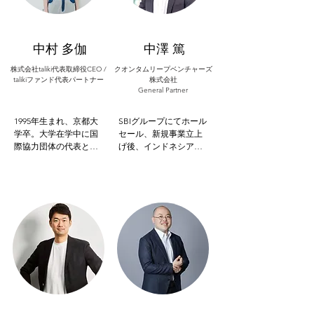
カンフットボールに従
置所・和歌山刑務所の
事し、国際試合も経
篤志面接委員として受
験。日本ならではの価
刑者の改善更生に向け
値創造に関心が高い。
た面接、講話活動を行
中村 多伽
中澤 篤
船場倶楽部理事、大阪
い再犯防止に取り組
インキュベーションア
む。2018年より現職。
株式会社taliki代表取締役CEO /
クオンタムリープベンチャーズ
talikiファンド代表パートナー
ドバイザー。
公職として、一般社団
株式会社
General Partner
法人大阪外食産業協会
会長、大阪南料飲観光
協会副会長、道頓堀商
1995年生まれ、京都大
SBIグループにてホール
店会副会長、一般社団
学卒。大学在学中に国
セール、新規事業立上
法人関西経済同友会幹
際協力団体の代表とし
げ後、インドネシアで
事、独立行政法人日本
てカンボジアに2校の学
のJV設立を主導し戦略
貿易振興機構ジェトロ
校建設を行う。その
立案から実行を統括。
大阪運営審議会委員を
後、ニューヨークのビ
ミスミグループ本社で
歴任。
ジネススクールへ留
商品開発、仕入、販売
学。現地報道局に勤務
戦略策定などマーチャ
し、アシスタントプロ
ンダイジング及び事業
デューサーとして2016
開発に従事後、2016年6
年大統領選や国連総会
月フューチャーベンチ
の取材に携わる。様々
ャーキャピタル入社。
な経験を通して「社会
シニアインベストメン
課題を解決するプレイ
トオフィサーとして20
ヤーの支援」の必要性
社超の新規投資、ファ
を感じ、帰国後の大学4
ンドマネジメント及び