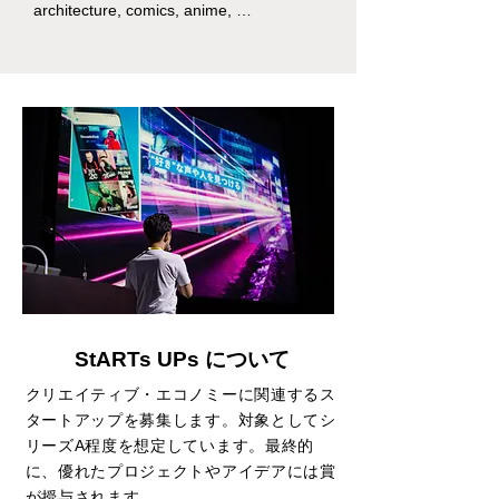
architecture, comics, anime, 
entertainment, cuisine, etc.) have 
garnered attention in line with the 
evolving values of the populace and the 
changing perception of the significance 
of leisure activities in recent years. 
However, several challenges hinder their 
advancement.

Firstly, the proliferation and education of 
the creative economy pose significant 
problems. Despite possessing rich 
culture and traditions, proper 
conveyance and the transmission to 
younger generations often falter. 
StARTs UPs について
Moreover, there is a deficiency in 
education related to cultural arts, limiting 
クリエイティブ・エコノミーに関連するス
the opportunities for young individuals to 
タートアップを募集します。対象としてシ
appreciate their allure. In addition, 
リーズA程度を想定しています。最終的
support systems and infrastructure are 
に、優れたプロジェクトやアイデアには賞
insufficient, creating an environment 
が授与されます。