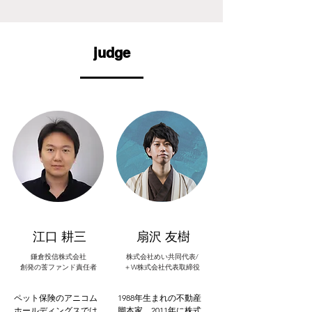
judge
江口 耕三
扇沢 友樹
鎌倉投信株式会社
株式会社めい共同代表/
創発の莟ファンド責任者
＋W株式会社代表取締役
ペット保険のアニコム
1988年生まれの不動産
ホールディングスでは
脚本家。2011年に株式