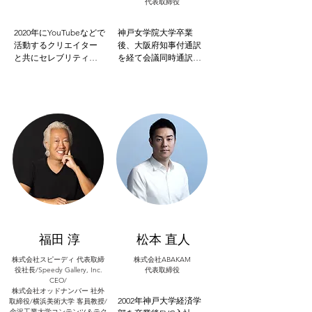
代表取締役
2020年にYouTubeなどで
神戸女学院大学卒業
活動するクリエイター
後、大阪府知事付通訳
と共にセレブリティフ
を経て会議同時通訳者
ァンドiFundを設立。エ
として活動。33歳でオ
ンタメ領域のシード期
ンラインデータベース
のスタートアップ企業
会社を起業し、1998年
を投資対象としてお
にはAI技術のシルバーエ
り、eスポーツチーム
ッグ・テクノロジー㈱
REJECTやあさみみちゃ
を共同設立、専務取締
んを運営するアダビト
役＆COOとして業務に
など約25社に投資。
従事。2016年に同社は
2022年設立の2号ファン
東証マザース上場。
ドよりパートナーに就
2010年、家業の「焼肉
任。
の大同門」をファンド
から買戻し社長就任。
2015年にシルバーエッ
グ・テクノロジー専務
福田 淳
松本 直人
取役を退任し、共同創
業者となり、2021年３
株式会社スピーディ 代表取締
株式会社ABAKAM
役社長/Speedy Gallery, Inc.
月に取締役就任。大阪
代表取締役
CEO/
イノベーションハブ
株式会社オッドナンバー 社外
（OIH）メンター、日本
2002年神戸大学経済学
取締役/横浜美術大学 客員教授/
ホスピタリティ推進協
金沢工業大学コンテンツ＆テク