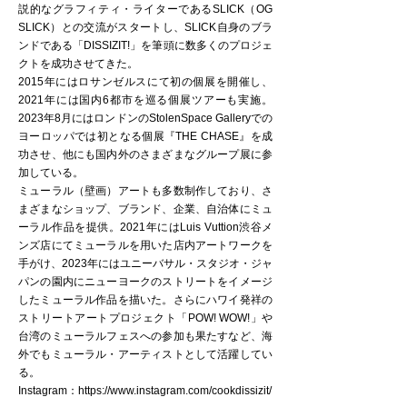
説的なグラフィティ・ライターであるSLICK（OG
SLICK）との交流がスタートし、SLICK自身のブラ
ンドである「DISSIZIT!」を筆頭に数多くのプロジェ
クトを成功させてきた。
2015年にはロサンゼルスにて初の個展を開催し、
2021年には国内6都市を巡る個展ツアーも実施。
2023年8月にはロンドンのStolenSpace Galleryでの
ヨーロッパでは初となる個展『THE CHASE』を成
功させ、他にも国内外のさまざまなグループ展に参
加している。
ミューラル（壁画）アートも多数制作しており、さ
まざまなショップ、ブランド、企業、自治体にミュ
ーラル作品を提供。2021年にはLuis Vuttion渋谷メ
ンズ店にてミューラルを用いた店内アートワークを
手がけ、2023年にはユニーバサル・スタジオ・ジャ
パンの園内にニューヨークのストリートをイメージ
したミューラル作品を描いた。さらにハワイ発祥の
ストリートアートプロジェクト「POW! WOW!」や
台湾のミューラルフェスへの参加も果たすなど、海
外でもミューラル・アーティストとして活躍してい
る。
Instagram：
https://www.instagram.com/cookdissizit/