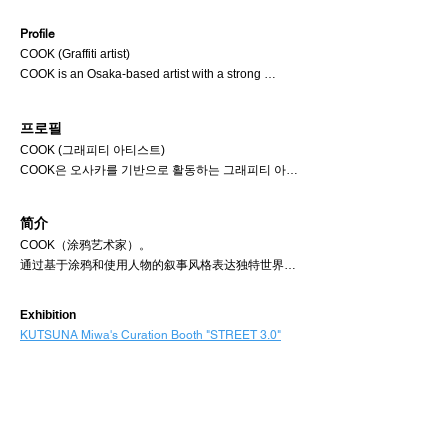
Profile
COOK (Graffiti artist)

COOK is an Osaka-based artist with a strong 
background in graffiti. Applying his graffiti skills, he 
expresses his unique perspective of the world 
프로필
through his artworks with narratives and his original 
COOK (그래피티 아티스트)

characters.

COOK은 오사카를 기반으로 활동하는 그래피티 아티
In the late 90s, he started his career as a graffiti 
스트입니다. 그는 자신의 그래피티 기술을 응용하여 
writer in his hometown of Osaka. And shortly after 
내러티브가 있는 작품과 독창적인 캐릭터를 통해 세
that, he moved to the United States alone. He 
简介
상을 바라보는 자신만의 독특한 관점을 표현합니다.

acquired graffiti and developed his techniques in 
COOK（涂鸦艺术家）。

90년대 후반, 그는 고향인 오사카에서 그래피티 작가
Los Angeles while communicating with local graffiti 
通过基于涂鸦和使用人物的叙事风格表达独特世界观
로 경력을 쌓기 시작했습니다. 그리고 얼마 지나지 않
writers. He has been engaging in the creative field 
的艺术家。

아 홀로 미국으로 이주했습니다. 그는 로스앤젤레스
as a graffiti-based artist after moving back to Osaka, 
20 世纪 90 年代末，他在家乡大阪开始了自己的涂鸦
에서 현지 그래피티 작가들과 교류하면서 그래피티를 
Japan. Meanwhile, he has worked collaboratively 
​Exhibition
生涯，不久后独自移居美国。 在洛杉矶，他学习涂鸦
익히고 기술을 발전시켰습니다. 일본 오사카로 돌아
in fields varying from fashion and music to anime. 
KUTSUNA Miwa's Curation Booth "STREET 3.0"
技巧，并在与当地涂鸦作者的交流中磨练自己的技
온 후 그래피티를 기반으로 한 아티스트로서 창작 활
His works include providing artworks with an 
能。 回到日本后，他一直以涂鸦艺术家的身份活跃在
Venue
동을 이어가고 있습니다. 그 동안 패션, 음악, 애니메
apparel brand and with national and international 
大阪，同时为服装品牌提供设计，为国内外音乐人的
Grand Front Osaka North Building BF2 Knowledge
이션 등 다양한 분야에서 콜라보레이션 작업을 해왔
musicians for their music albums and videos. 
音乐录影带和夹克提供美术设计，并与时装、音乐和
Capital Congrès Convention Center
습니다. 의류 브랜드, 국내외 뮤지션의 음악 앨범 및 
Around 2010, his interaction with SLICK (OG 
动画等不同领域进行合作。 2010 年左右，他开始与
비디오에 아트워크를 제공하는 등 다양한 작업을 해
SLICK), a legendary graffiti writer based in Los 
洛杉矶传奇涂鸦作家 SLICK（OG SLICK）合作，并