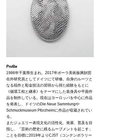
​Profile
1986年千葉県生まれ。2017年ポーラ美術振興財団
在外研究員としてドイツにて研修。自身のルーツと
なる稲作と彫金技法の習得から得た経験をもとに
《循環工程と継承》をテーマにした装身具や平面作
品を制作している。現在はヨーロッパを中心に作品
を発表し、ドイツのDie Neue Sammlungや
Schmuckmuseum Pforzheimに作品が収蔵されてい
る。
またジュエリー表現文化の活性化、発展、普及を目
指し、「芸術の歴史に残るムーブメントを起こす」
ことを目標に2019年よりCJST（コンテンポラリー