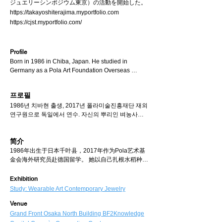
ジュエリーシンポジウム東京）の活動を開始した。
https://takayoshiterajima.myportfolio.com
https://cjst.myportfolio.com/
Profile
Born in 1986 in Chiba, Japan. He studied in 
Germany as a Pola Art Foundation Overseas 
Researcher in 2017. He creates accessories and 
flat works  under the theme of "Cycles and 
프로필
Succession," basing on the experiences gained 
1986년 치바현 출생, 2017년 폴라미술진흥재단 재외
through mastering rice cultivation as a part of his 
연구원으로 독일에서 연수. 자신의 뿌리인 벼농사와 
roots, and metalworking techniques. Currently, he 
조각기법 습득에서 얻은 경험을 바탕으로 '순환과정
exhibits artworks mainly in Europe, and Die Neue 
과 계승'을 주제로 한 장신구와 평면작품을 제작하고 
Sammlung and Schmuckmuseum Pforzheimher in 
简介
있다. 현재 유럽을 중심으로 작품을 발표하고 있으며, 
Germany has collected them. He launched CJST 
독일의 Die Neue Sammlung과 Schmuckmuseum 
(Contemporary Jewelry Symposium Tokyo). in 
1986年出生于日本千叶县，2017年作为Pola艺术基
Pforzheim에 작품이 소장되어 있다.

2019, aiming to revitalize, develop and promote  
金会海外研究员赴德国留学。 她以自己扎根水稻种植
또한 주얼리 표현 문화의 활성화, 발전, 보급을 목표로 
the culture of jewelry and to create the movement 
的经验和对雕刻技术的掌握为基础，创作以 "循环过
2019년부터 CJST(컨템포러리 주얼리 심포지엄 도
that will leave a mark in the history of art
程与传承 "为主题的装饰品和二维作品。 目前，她的
​Exhibition
쿄)의 활동을 시작했으며, '예술의 역사에 남을 만한 
作品主要在欧洲展出，德国的 Die Neue Sammlung 
Study: Wearable Art Contemporary Jewelry
움직임을 일으킨다'는 목표를 가지고 있다.

和 Schmuckmuseum Pforzheim 收藏了她的作品。

https://takayoshiterajima.myportfolio.com

Venue
此外，为了激活、发展和传播珠宝表现文化，
https://cjst.myportfolio.com/
CJST（东京当代珠宝研讨会）于 2019 年开始活动，
Grand Front Osaka North Building BF2​Knowledge