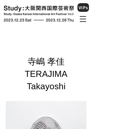
VIPs
寺嶋 孝佳
TERAJIMA
Takayoshi