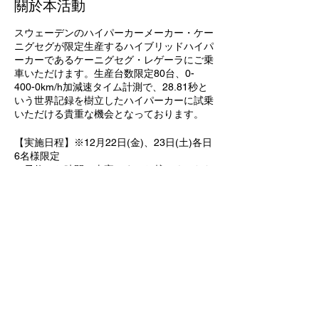
關於本活動
スウェーデンのハイパーカーメーカー・ケー
ニグセグが限定生産するハイブリッドハイパ
ーカーであるケーニグセグ・レゲーラにご乗
車いただけます。生産台数限定80台、0-
400-0km/h加減速タイム計測で、28.81秒と
いう世界記録を樹立したハイパーカーに試乗
いただける貴重な機会となっております。
【実施日程】※12月22日(金)、23日(土)各日
6名様限定
ご予約のお時間に車寄せまでお越しくいただ
き、スタッフまでお声がけください。
・22日 ①13:00-13:20、②13:20-13:40、
③13:40‐14:00、④14:00-14:20、⑤14:20-
14:40、⑥14:40-15:00
・23日 ①13:00-13:20、②13:20-13:40、
③13:40‐14:00、④14:00-14:20、⑤14:20-
14:40、⑥14:40-15:00
【試乗車】2022 Koenigsegg Regera
https://bingosportsworld.com/items/2022-