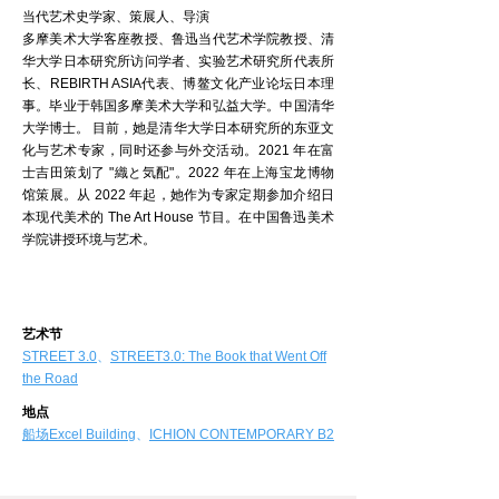
当代艺术史学家、策展人、导演
多摩美术大学客座教授、鲁迅当代艺术学院教授、清
华大学日本研究所访问学者、实验艺术研究所代表所
长、REBIRTH ASIA代表、博鳌文化产业论坛日本理
事。毕业于韩国多摩美术大学和弘益大学。中国清华
大学博士。 目前，她是清华大学日本研究所的东亚文
化与艺术专家，同时还参与外交活动。2021 年在富
士吉田策划了 "織と気配"。2022 年在上海宝龙博物
馆策展。从 2022 年起，她作为专家定期参加介绍日
本现代美术的 The Art House 节目。在中国鲁迅美术
学院讲授环境与艺术。
艺术节
​STREET 3.0
、
STREET3.0: The Book that Went Off
the Road
地点
船场Excel Building
、
ICHION CONTEMPORARY B2