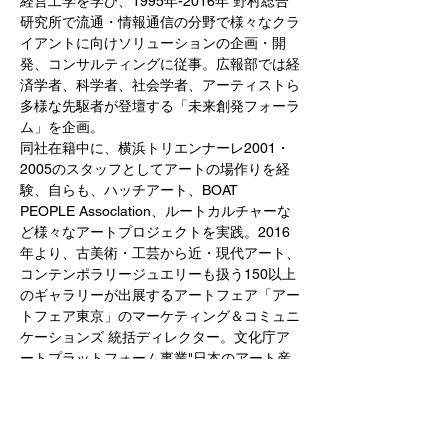
経営工学を学び、1995年-2016年 野村総合
研究所で流通・情報通信の分野で様々なクラ
イアントに向けソリューションの企画・開
発、コンサルティングに従事。広報部では経
済学者、科学者、社会学者、アーティストら
多様な先駆者が登壇する「未来創発フォーラ
ム」を企画。
同社在籍中に、横浜トリエンナーレ2001・
2005のスタッフとしてアートの場作りを経
験、自らも、ハッチアート、BOAT 
PEOPLE Assoclation、ルートカルチャーな
ど様々なアートプロジェクトを実践。2016
年より、古美術・工芸から近・現代アート、
コンテンポラリージュエリーも扱う150以上
のギャラリーが出展するアートフェア「アー
トフェア東京」のマーケティング＆コミュニ
ケーションズ 統括ディレクター。文化庁ア
ートプラットフォーム事業"日本のアート産
業に関する市場調査2016-2019"実施。
2020 年より独立し、N&Aのアソシエイトマ
ーケティングマネージャー、鎌倉の茶道宗徧
流本部の新規事業に携わる。