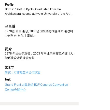
Profile
Born in 1978 in Kyoto. Graduated from the 
Architectural course at Kyoto University of the Arts. 
From 2007 to the present, he has participated in 
exhibitions at galleries, art fairs and museums in 
프로필
Japan and abroad. The artworks, whcih made from 
1978년 교토 출생, 2003년 교토조형예술대학 환경디
the concept by utilizing the design approach 
자인학과 건축과 졸업.

learned in architecture, received highly reputaiton 
2007년부터 현재까지 국내외 갤러리, 아트페어, 미술
both nationally and internationally. In recent years, 
관 등에서 전시를 하고 있다. 건축에서 배운 디자인 접
he has expanded his work beyond the field of 
简介
근법, 콘셉트 제작으로 탄생한 작품은 국내외에서 높
jewelry, gaining attention through exhibiting 
은 평가를 받고 있다. 최근에는 주얼리의 틀을 넘어 현
artworks in contemporary art galleries and 
1978 年出生于京都，2003 年毕业于京都艺术设计大
대미술 갤러리에서의 발표와 현대미술 작가와의 콜라
collaborating with contemporary artists. Museums 
学环境设计系建筑专业。

보레이션을 성공시키며 다양한 장르에서 주목받고 있
in the Netherlands, France and Switzerland 
2007 年至今，她多次参加国内外画廊、艺术博览会
다. 현재 네덜란드, 프랑스, 스위스 미술관에 작품이 
currently collect his artowrks. He is the 
和博物馆的展览。 她的作品源于她在建筑学中学习到
艺术节
소장되어 있다.

representative of the Contemporary Jewellery 
的设计方法和概念，在日本和国外都备受赞誉。 近年
研究：可穿戴艺术当代珠宝
2019년 시작된 '컨템포러리 주얼리 심포지엄 도쿄
Symposium Tokyo (CJST), which was launched in 
来，她不再局限于珠宝设计，而是在当代艺术画廊展
(CJST)'에서는 대표를 맡고 있다.

地点
2019.
出自己的作品，并成功地与当代艺术家合作，吸引了
https://www.facile-jewelry.com/

不同流派的关注。 她的作品目前被荷兰、法国和瑞士
Grand Front 大阪北馆 B2F Congres Convention
https://cjst.myportfolio.com/
的博物馆收藏。

Center会展中心
她是东京当代珠宝研讨会（CJST）的代表，该研讨
会于 2019 年启动。

https://www.facile-jewelry.com/

https://cjst.myportfolio.com/