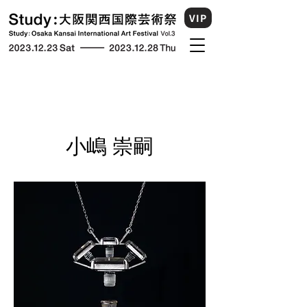
VIP
小嶋 崇嗣