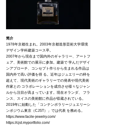
简介
1978年京都生まれ。2003年京都造形芸術大学環境
デザイン学科建築コース卒。
2007年から現在まで国内外のギャラリー、アートフ
ェア、美術館での展示に参加。建築で 学んだデザイ
ンアプローチ、コンセプト作りから生まれる作品は
国内外で高い評価を得 る。近年はジュエリーの枠を
超えて、現代美術のギャラリーでの発表や現代美術
作家との コラボレーションを成功させ様々なジャン
ルから注目が高まっています。現在オランダ、 フラ
ンス、スイスの美術館に作品が収蔵されている。
2019年に始動した「コンテンポラリージュエリーシ
ンポジウム東京（CJST）」では代表 を務める。
https://www.facile-jewelry.com/
https://cjst.myportfolio.com/