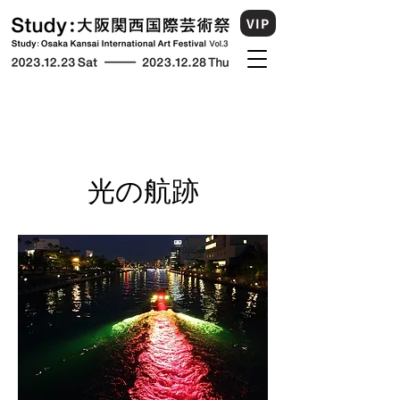
VIP
光の航跡