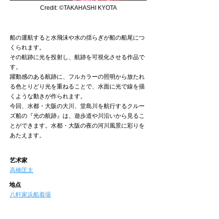
Credit:
©TAKAHASHI KYOTA
船の運航すると水飛沫や水の揺らぎが船の船尾につ
くられます。
その航跡に光を投射し、航跡を可視化させる作品で
す。
躍動感のある航跡に、フルカラーの照明から放たれ
る色とりどり光を重ねることで、水面に光で線を描
くような動きが作られます。
今回、水都・大阪の大川、堂島川を航行するクルー
ズ船の『光の航跡』は、遊歩道や川沿いから見るこ
とができます。水都・大阪の夜の河川風景に彩りを
あたえます。
艺术家
高橋匡太
地点
八軒家浜船着場