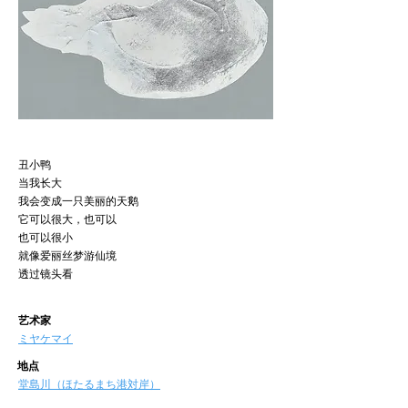
丑小鸭
当我长大
我会变成一只美丽的天鹅
它可以很大，也可以
也可以很小
就像爱丽丝梦游仙境
透过镜头看
艺术家
ミヤケマイ
地点
堂島川（ほたるまち港対岸）