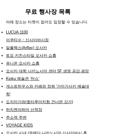
무료 행사장 목록
아래 장소는 티켓이 없어도 입장할 수 있습니다.
LUCUA 1100
아쿠타수・신사이바시점
알플렉스(Arflex) 오사카
토요 키친스타일 오사카 쇼룸
유니온 오사카 쇼룸
오사카 대학 나카노시마 센터 5F 생명 공감 광장
Kioku 예술관 ‘탄스’
게스트하우스와 카페와 정원 '가마가사키 예술대
학'
도지마가와(호타루마치항 건너편 강가)
하치켄야하마 선착장
주소역 주변
VOYAGE KIDS
오사카 시내 (우메다·나카노시마·신사이바시·혼