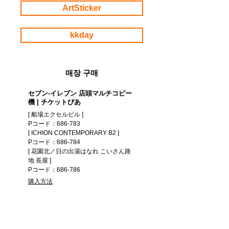
ArtSticker
kkday
매장 구매
セブン-イレブン 店頭マルチコピー
機 | チケットぴあ
[ 船場エクセルビル ]
Pコード：686-783
[ ICHION CONTEMPORARY B2 ]
Pコード：686-784
[ 花園北／日の出湯はなれ こいさん路
地 長屋 ]
Pコード：686-786
購入方法