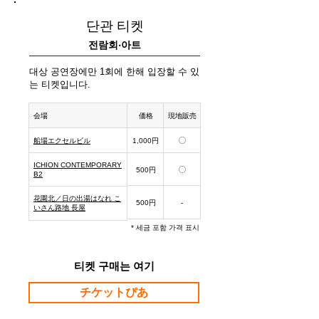
단관 티켓
전람회·아트
대상 공연장에만 1회에 한해 입장할 수 있
는 티켓입니다.
​会場
価格
現地販売
船場エクセルビル
1,000円
◯
ICHION CONTEMPORARY
500円
◯
B2
花園北／日の出湯はなれ こ
500円
-
いさん路地 長屋
* 세금 포함 가격 표시
티켓 구매는 여기
チケットぴあ