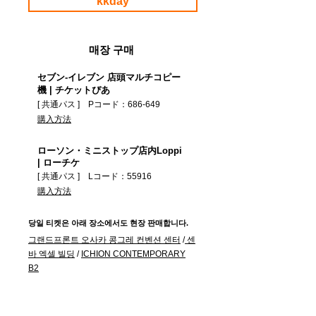
kkday
매장 구매
セブン-イレブン 店頭マルチコピー
機 | チケットぴあ
[ 共通パス ] Pコード：686-649
購入方法
ローソン・ミニストップ店内Loppi
|
​ローチケ
[ 共通パス ] Lコード：55916
購入方法
당일 티켓은 아래 장소에서도 현장 판매합니다.
그랜드프론트 오사카 콩그레 컨벤션 센터
/
센
바 엑셀 빌딩
/
ICHION CONTEMPORARY
B2