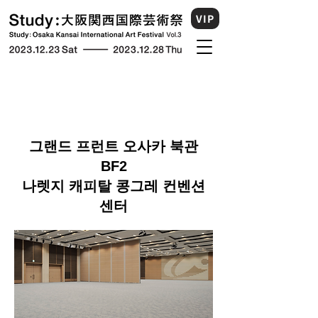
VIP
그랜드 프런트 오사카 북관
BF2
나렛지 캐피탈 콩그레 컨벤션
센터