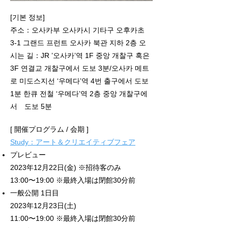
[기본 정보]
주소：오사카부 오사카시 기타구 오후카초
3-1 그랜드 프런트 오사카 북관 지하 2층 오
시는 길：JR ’오사카’역 1F 중앙 개찰구 혹은
3F 연결교 개찰구에서 도보 3분/오사카 메트
로 미도스지선 ‘우메다’역 4번 출구에서 도보
1분 한큐 전철 ‘우메다’역 2층 중앙 개찰구에
서 도보 5분
[ 開催プログラム / 会期 ]
Study：アート＆クリエイティブフェア
プレビュー
2023年12月22日(金) ※招待客のみ
13:00〜19:00 ※最終入場は閉館30分前
一般公開 1日目
2023年12月23日(土)
11:00〜19:00 ※最終入場は閉館30分前