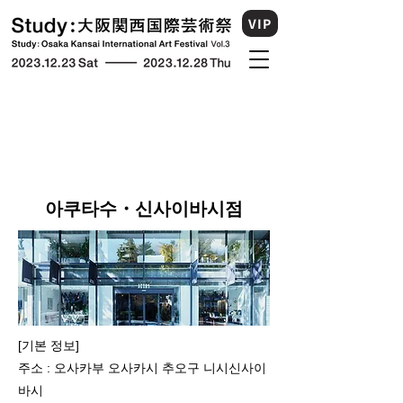
VIP
아쿠타수・신사이바시점
[기본 정보]
주소 : 오사카부 오사카시 추오구 니시신사이
바시