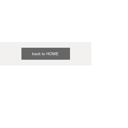
back to HOME
©
Expo 2025
Study：오사카 칸사이 국제 예술제 vol.3은 ‘2023년