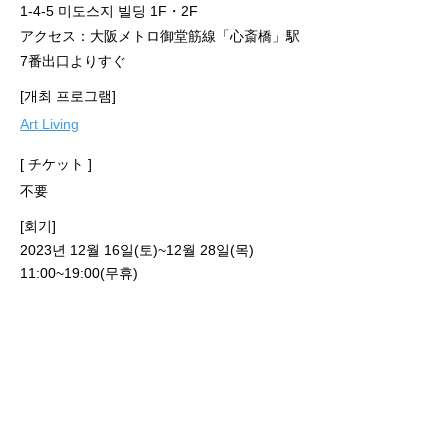
1-4-5 미도스지 빌딩 1F・2F
​アクセス：大阪メトロ御堂筋線「心斎橋」駅
7番出口よりすぐ
[개최 프로그램]
Art Living
[ チケット ]
不要
[회기]
2023년 12월 16일(토)~12월 28일(목)
11:00~19:00(무휴)