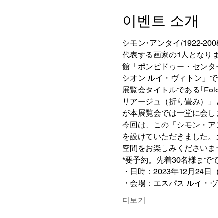
이벤트 소개
シモン･アンタイ(1922
代表する画家の1人となり
館「ポンピドゥー・センタ
シオン ルイ・ヴィトン」
展覧会タイトルである｢Fo
リアージュ（折り畳み）」
が本展覧会では一堂に会し
今回は、この「シモン・アン
を設けていただきました。
空間をお楽しみくださいま
*要予約。先着30名様ま
・日時：2023年12月24日（土
・会場：エスパス ルイ・
더보기