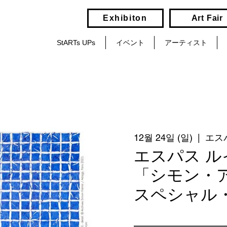
Exhibiton
Art Fair
StARTs UPs
イベント
アーティスト
12월 24일 (일)
  |  
エス
エスパス 
「シモン・アン
スペシャル