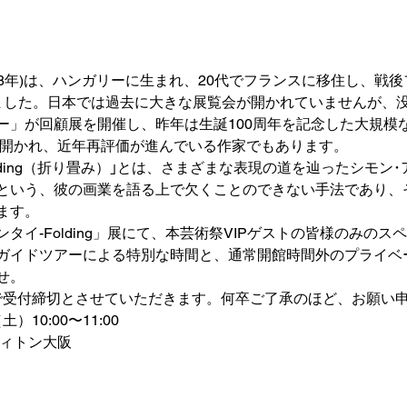
-2008年)は、ハンガリーに生まれ、20代でフランスに移住し、
ました。日本では過去に大きな展覧会が開かれていませんが、
ー」が回顧展を開催し、昨年は生誕100周年を記念した大規模
で開かれ、近年再評価が進んでいる作家でもあります。
lding（折り畳み）｣とは、さまざまな表現の道を辿ったシモン
という、彼の画業を語る上で欠くことのできない手法であり、
ます。
タイ-Folding」展にて、本芸術祭VIPゲストの皆様のみのス
ガイドツアーによる特別な時間と、通常開館時間外のプライベ
せ。
でで受付締切とさせていただきます。何卒ご了承のほど、お願い
）10:00〜11:00
ヴィトン大阪