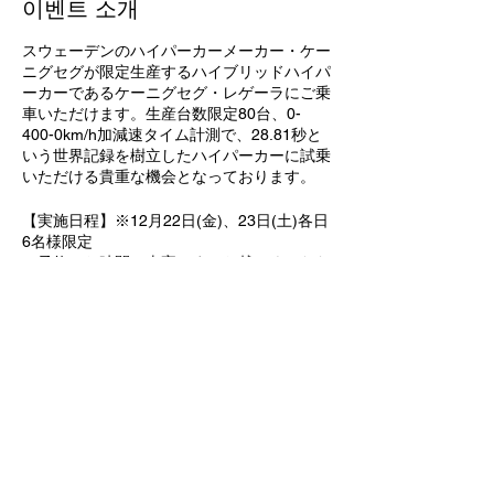
이벤트 소개
スウェーデンのハイパーカーメーカー・ケー
ニグセグが限定生産するハイブリッドハイパ
ーカーであるケーニグセグ・レゲーラにご乗
車いただけます。生産台数限定80台、0-
400-0km/h加減速タイム計測で、28.81秒と
いう世界記録を樹立したハイパーカーに試乗
いただける貴重な機会となっております。
【実施日程】※12月22日(金)、23日(土)各日
6名様限定
ご予約のお時間に車寄せまでお越しくいただ
き、スタッフまでお声がけください。
・22日 ①13:00-13:20、②13:20-13:40、
③13:40‐14:00、④14:00-14:20、⑤14:20-
14:40、⑥14:40-15:00
・23日 ①13:00-13:20、②13:20-13:40、
③13:40‐14:00、④14:00-14:20、⑤14:20-
14:40、⑥14:40-15:00
【試乗車】2022 Koenigsegg Regera
https://bingosportsworld.com/items/2022-