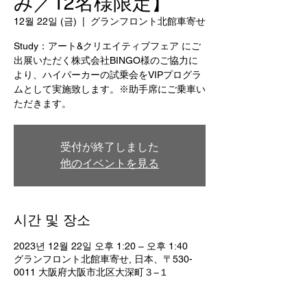
み／12名様限定】
12월 22일 (금)
  |  
グランフロント北館車寄せ
Study：アート&クリエイティブフェア にご
出展いただく株式会社BINGO様のご協力に
より、ハイパーカーの試乗会をVIPプログラ
ムとして実施致します。※助手席にご乗車い
ただきます。
受付が終了しました
他のイベントを見る
시간 및 장소
2023년 12월 22일 오후 1:20 – 오후 1:40
グランフロント北館車寄せ, 日本、〒530-
0011 大阪府大阪市北区大深町３−１