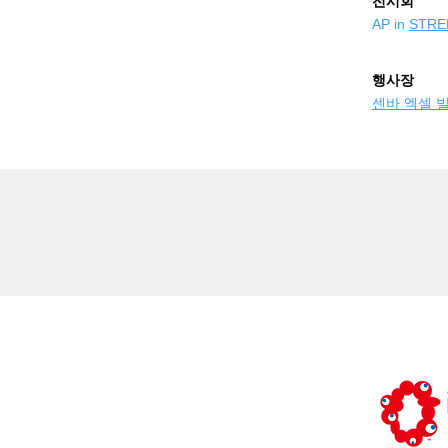
​전시회
AP in
STRE
행사장
센바 엑셀 