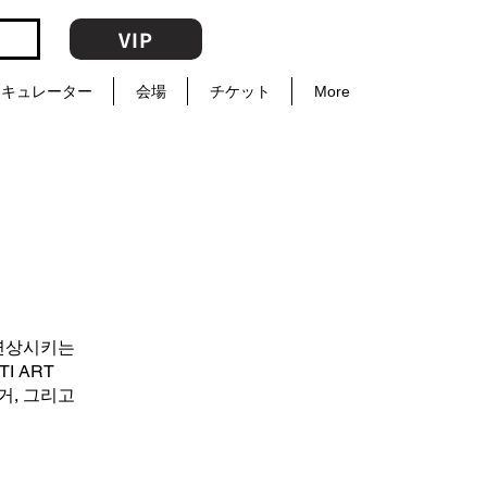
VIP
キュレーター
会場
チケット
More
 연상시키는
I ART
거, 그리고