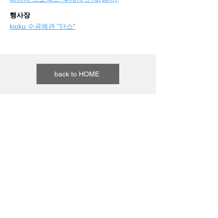
행사장
kioku 수공예관 "단스"
back to HOME
©
Expo 2025
Study：오사카 칸사이 국제 예술제 vol.3은 ‘2023년
도 일본 엑스포 2.0 사업(위탁형)'입니다.