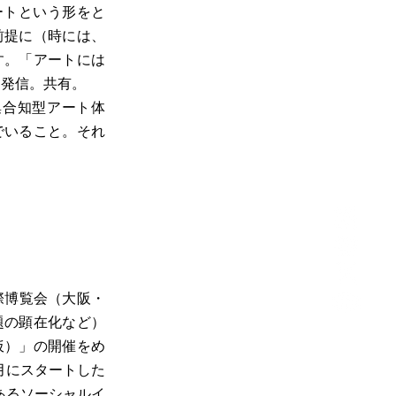
阪にアートという形をと
前提に（時には、
す。「アートには
。発信。共有。
集合知型アート体
でいること。それ
国際博覧会（大阪・
題の顕在化など）
仮）」の開催をめ
月にスタートした
あるソーシャルイ