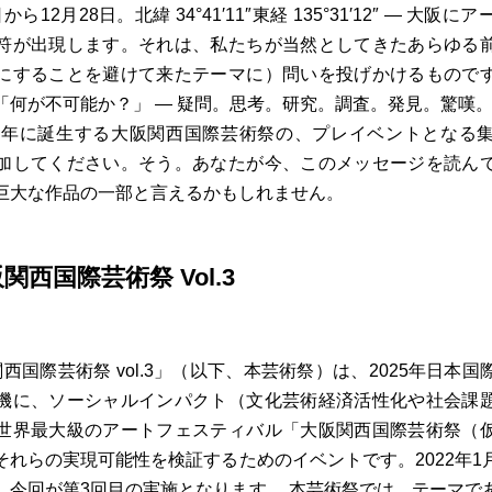
日から12月28日。北緯 34°41′11″東経 135°31′12″ ― 大
符が出現します。それは、私たちが当然としてきたあらゆる
にすることを避けて来たテーマに）問いを投げかけるもので
「何が不可能か？」 ― 疑問。思考。研究。調査。発見。驚嘆
博の年に誕生する大阪関西国際芸術祭の、プレイベントとなる
加してください。そう。あなたが今、このメッセージを読ん
巨大な作品の一部と言えるかもしれません。
大阪関西国際芸術祭 Vol.3
阪関西国際芸術祭 vol.3」（以下、本芸術祭）は、2025年日本
機に、ソーシャルインパクト（文化芸術経済活性化や社会課
世界最大級のアートフェスティバル「大阪関西国際芸術祭（
それらの実現可能性を検証するためのイベントです。2022年1
、今回が第3回目の実施となります。 本芸術祭では、テーマで