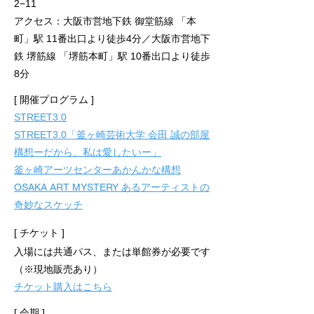
2−11
アクセス：大阪市営地下鉄 御堂筋線 「本
町」駅 11番出口より徒歩4分／大阪市営地下
鉄 堺筋線 「堺筋本町」駅 10番出口より徒歩
8分
[ 開催プログラム ]
STREET3.0
STREET3.0「釜ヶ崎芸術大学 会田 誠の部屋
構想ーだから、私は愛したいー」
釜ヶ崎アーツセンターあかんかな構想
OSAKA ART MYSTERY あるアーティストの
奇妙なスケッチ
[ チケット ]
入場には共通パス、または単館券が必要です
（​※現地販売あり）
​チケット購入はこちら
[ 会期 ]