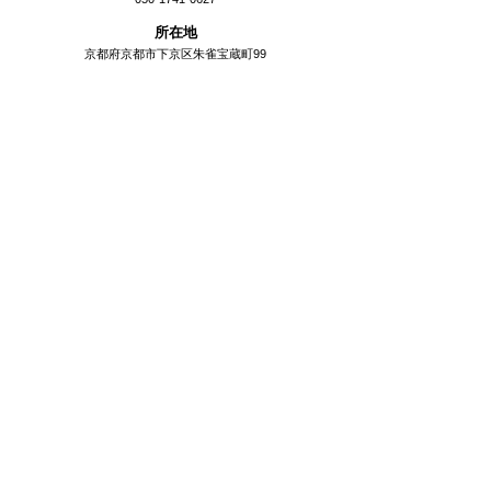
所在地
京都府京都市下京区朱雀宝蔵町99
公式HP
チケットに関する注意事項
学生の方はご入場時に学生証をご提示ください。
障がい者手帳のご提示で、手帳保持者と介助者1名
まで無料となります。
未就学児は必ず保護者同伴でご入場ください。
開催中止以外は払戻不可となります。
ご入場時にチケットをご提示いただきますので、紛
失しないようにご注意ください。
ICHION CONTEMPORARY B2は、本芸術祭の終了
後も2023年1月31日まで共通パスでご入場いただけ
ます。また当該単館券は会場受付でもご購入いただ
けます。