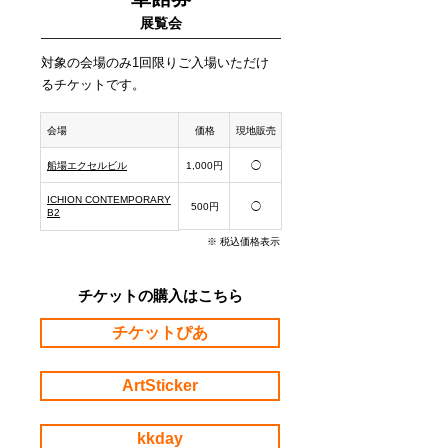
展覧会
対象の会場のみ1回限りご入場いただけ
るチケットです。
​会場
価格
現地販売
船場エクセルビル
1,000円
◯
ICHION CONTEMPORARY
500円
◯
B2
※ 税込価格表示
チケットの購入はこちら
チケットぴあ
ArtSticker
kkday