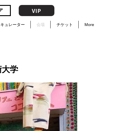
VIP
ア
キュレーター
会場
チケット
More
術大学