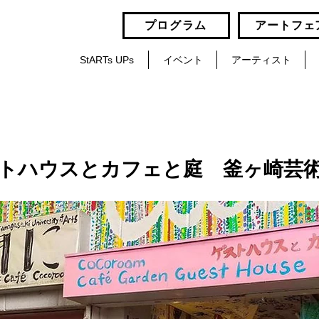
プログラム
アートフェ
StARTs UPs
イベント
アーティスト
トハウスとカフェと庭 釜ヶ崎芸