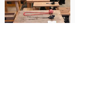
CJST（寺嶋孝佳、小嶋崇嗣）
Study: 身に着ける芸術 コンテンポラリー・ジュ
エリー