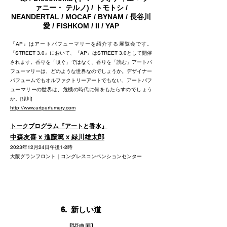
ァニー・ テルノ) / トモトシ /
NEANDERTAL / MOCAF / BYNAM / ⻑谷川
愛 / FISHKOM / II / YAP
『AP』はアートパフューマリーを紹介する展覧会です。
『STREET 3.0』において、『AP』はSTREET 3.0として開催
されます。香りを「嗅ぐ」ではなく、香りを「読む」アートパ
フュ
ーマリーは、どのような世界なのでしょうか。デザイナー
パフュームでもオルファクトリーアートでもない、アートパ
フ
ューマリーの世界は、危機の時代に何をもたらすのでしょう
か。​
[
緑川
]
http://www.artperfumery.com
トークプログラム『アートと香水』
中森友喜 x 進藤篤 x 緑川雄太郎
2023年12月24日午後1-2時
大阪グランフロント｜コングレスコンベンションセンター
6.
新しい道
[関連展]