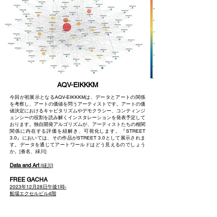
AQV-EIKKKM
今回が初展示となるAQV-EIKKKMは、データとアートの関係
を考察し、アートの価値を問うアーティストです。アートの価
値決定におけるキャピタリズムやデモクラシー、コンティンジ
ェンシーの役割を読み解くインスタレーションを発表予定して
おります。独自開発アルゴリズムが、アーティストたちの相関
関係に内在する評価を紐解き、可視化します。『STREET
3.0』においては、その作品がSTREET 3.0と
して展示されま
す。データを通じてアートワールドはどう見えるのでしょう
か。​[沓名、緑川]
Data and Art
[緑川]
FREE GACHA
2023年12月28日午後1時-
船場エクセルビル4階