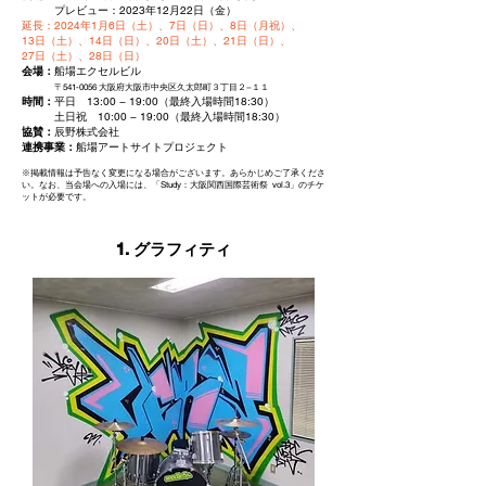
プレビュー：2023年12月22日（金）
延長：2024年1月6日（土）、7日（日）、8日（月祝）、
13日（土）、14日（日）、20日（土）、21日（日）、
27日（土）、28日（日）
会場：
船場エクセルビル
〒541-0056 大阪府大阪市中央区久太郎町３丁目
２−１１
時間：
平日 13:00 − 19:00（最終入場時間18:30）
土日祝 10:00 − 19:00（最終入場時間18:30）
協賛：
辰野株式会社
連携事業：
船場アートサイトプロジェクト
※掲載情報は予告なく変更になる場合がございます。あらかじめご了承くださ
い。
なお、当
会場への入場には、「Study：大阪関西国際芸術祭 vol.3」のチケ
ットが必要です。
1.
グラフィティ