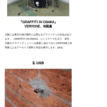
『
GRAFFITI IN OSAKA
』
VERYONE、®寫眞
大阪には東京や他の都市とは異なるグラフィティの文化があり
ます。「GRAFFITI IN OSAKA」というテーマを立て、⻑年、
大阪のグラフィティシーンを観察し続けてきたVERYONEと®
寫眞によるアーカイブ資料と作品を展示します。
[沓名
]
2.
USB