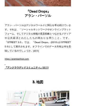
『Dead Drops』
アラン・バーソル
アラン・バーソルはデジタルワールドに関心を寄せ続けていま
す。それは、「ソーシャルネットワークやオンラインプラット
フォーム、そしてデジタル情報の普及戦略とつながるメディア
や公共経済とわたしたちの関わりを問うこと」です。
『STREET 3.0』では、『Dead Drops』(2010-)がSTREET
2.0として展示されます。オフラインでのデータ共有は何を意
味しているのでしょうか。
​[緑川]
https://arambartholl.com
​『アンクラウデッドコミュニティ』[
緑川]
3.
地図