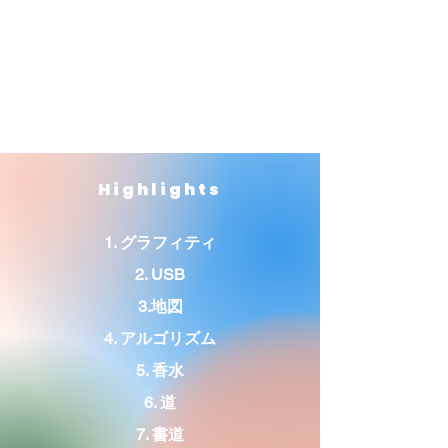
Highlights
1. グラフィティ
2. USB
3.地図
4. アルゴリズム
5. 香水
6. 道
7. 書道