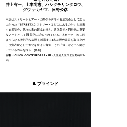
井上有一、山本尚志、ハシグチリンタロウ、
グウ ナカヤマ、日野公彦
本展はストリートとアートの関係を再考する展覧会として立ち
上がった「STREET3.0:ストリートはどこにあるのか」と連携
する展覧会。既存の書の領域を超え、具体美術と同時代の重要
なアートとして国 際的に認知されて
いる井上有一と、彼に続
きさらなる挑戦的な表現を模索する4名の現代書
家を取り上げ
、視覚表現として進化を続ける書道、その「道」がどこへ向
か
っているのかを探る。
​[沓名]
会場：
ICHION CONTEMPORARY
B2
(大阪府大阪市北区野崎町9-
10)
8.
ブラインド