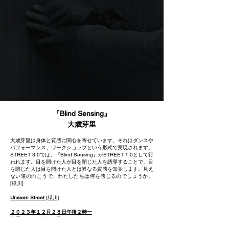
『Blind Sensing』
大歳芽里
大歳芽里は身体と質感に関心を寄せています。それはダンスや
パフォーマンス、ワークショップという形式で実現されます。
STREET 3.0では、『Blind Sensing』がSTREET 1.0として行
われます。目を開けた人が目を閉じた人を誘導することで、目
を閉じた人は目を開けた人とは異なる質感を知覚します。見え
ない道の向こうで、わたしたちは何を感じるのでしょうか。​
[緑川]
Unseen Street
[緑川]
２０２３年１２月２８日午後２時ー​
船場エクセルビル５階