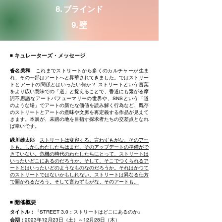
8. ブラインド
9. 壁
◾️
キュレーターズ・メッセージ
沓名美和
これまでストリートから多くのカルチャーが生ま
れ、その一部はアートへと昇華されてきました。ではストリー
トとアートの関係とはいったい何か？ ストリートという言葉
をより広い意味での「道」と捉えることで、香道にも繋がる摩
訶不思議なアートパフューマリーの世界や、SNSという「道
のような場」でアートの新たな価値を読み解く行為など、既存
のストリートとアートの意味や文脈を再定義する作品が見えて
きます。本展が、未踏の地を目指す探求者たちの交差点となれ
ば幸いです。
緑川雄太郎
ストリートは変容する。言わずもがな、そのアー
トも。しかしわたしたちはまだ、そのアップデートの準備がで
きていない。危機の時代のわたしたちにとって、ストリートは
いったいどこにあるのだろうか。そして、そこでつくられるア
ートとはいったいどのようなものなのだろうか。それはかつて
のストリートではないかもしれない。ストリートは異なる仕方
で開かれるだろう。そして言わずもがな、そのアートも。
◾️
開催概要
タイトル：
『STREET 3.0：ストリートはどこにあるのか』
会期：
2023年12月23日（土）～12月28日（木）