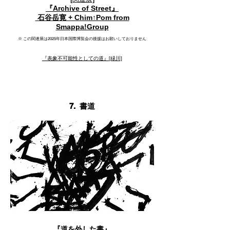
『Archive of Str
eet』
石谷岳寛 + Chim↑Pom from
Smappa!Group
※ この関連展は2025年日本国際博覧会の後援はお願いしておりません
『表象不可能性としての道』​[緑川]
7.
書道
『道を外した書』