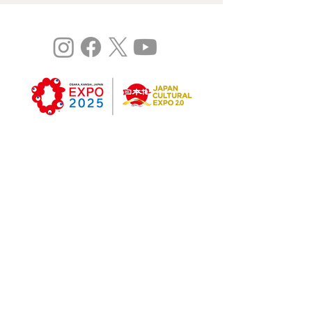
©
Expo 2025
Study：⼤阪関⻄国際芸術祭 vol.3 は
「令和5年度⽇本博2.0事業(委託型)」です。
過去開催実績
Study : 大阪関西国際芸術祭2022 (Vol.1)
Study : 大阪関西国際芸術祭2023 (Vol.2)
Copyright © ARTLOGUE 2023