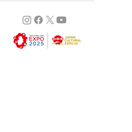
©
Expo 2025
Study：⼤阪関⻄国際芸術祭 vol.3 は
「令和5年度⽇本博2.0事業(委託型)」です。
過去開催実績
Study : 大阪関西国際芸術祭2022 (Vol.1)
Study : 大阪関西国際芸術祭2023 (Vol.2)
Copyright © ARTLOGUE 2023