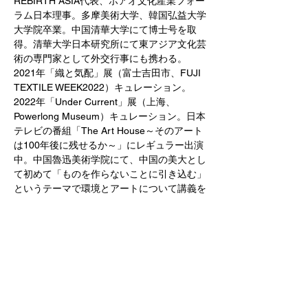
REBIRTH ASIA代表、ボアオ文化産業フォー
ラム日本理事。多摩美術大学、韓国弘益大学
大学院卒業。中国清華大学にて博士号を取
得。清華大学日本研究所にて東アジア文化芸
術の専門家として外交行事にも携わる。
2021年「織と気配」展（富士吉田市、FUJI 
TEXTILE WEEK2022）キュレーション。
2022年「Under Current」展（上海、
Powerlong Museum）キュレーション。日本
テレビの番組「The Art House～そのアート
は100年後に残せるか～」にレギュラー出演
中。中国魯迅美術学院にて、中国の美大とし
て初めて「ものを作らないことに引き込む」
というテーマで環境とアートについて講義を
行っている。
Study:大阪関西国際芸術祭 沓名美和キュレ
ーションの展覧会
さらに表示