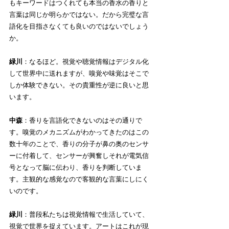
もキーワードはつくれても本当の香水の香りと
言葉は同じか明らかではない。だから完璧な言
語化を目指さなくても良いのではないでしょう
か。
緑川
：なるほど。視覚や聴覚情報はデジタル化
して世界中に送れますが、嗅覚や味覚はそこで
しか体験できない。その貴重性が逆に良いと思
います。
中森
：香りを言語化できないのはその通りで
す。嗅覚のメカニズムがわかってきたのはこの
数十年のことで、香りの分子が鼻の奥のセンサ
ーに付着して、センサーが興奮しそれが電気信
号となって脳に伝わり、香りを判断していま
す。主観的な感覚なので客観的な言葉にしにく
いのです。
緑川
：普段私たちは視覚情報で生活していて、
視覚で世界を捉えています。アートはこれが現