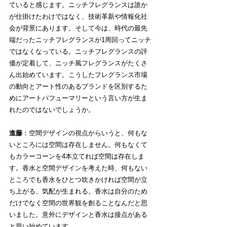
ていると感じます。ニッチフレグランスは誰か
が仕掛けたわけではなく、技術革新や情報化社
会が背景にあります。そして今は、時代の最先
端だったニッチフレグランスが1周回ってニッチ
ではなくなっている。ニッチフレグランスの評
価が定着して、ニッチ風フレグランスがたくさ
ん出始めています。こうしたフレグランス市場
の動向とアート性のあるブランドを区別するた
めにアートパフューマリーという言い方が生ま
れたのではないでしょうか。
進藤
：空間デザインの視点からいうと、何もな
いところには空間は存在しません。何もなくて
もカラーコーンを4本立てれば空間は存在しま
す。香水と空間デザインを考えた時、何もない
ところでも香水をひとつ吹きかければ空間が立
ち上がる、気配が生まれる。香水は自分のため
だけでなく空間の世界観を創ることなんだと思
いました。意外にデザインと香水は接点がある
と思い始めています。