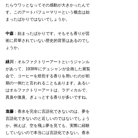
たらウワッとなってその感動が大きかったんで
す。このアートパフューマリーという概念は始
まったばかりではないでしょうか。
中森
：始まったばかりです。そもそも香りが芸
術に昇華されていない歴史的背景はあるのでし
ょうか。
緑川
：オルファクトリーアートというジャンル
があって、1938年にデュシャンが企画した展覧
会で、コーヒーを焙煎する香りを用いたのが初
期の一例だと言われることもあります。あるい
はオルファクトリーアートは、ラディカルで、
異臭や激臭、ぎょっとする香りが多いですね。
進藤
：香水を完全に言語化できないのは、夢を
言語化できないのと近しいのではないでしょう
か。例えば、空を飛ぶ夢を見ても、実際に経験
していないので本当には言語化できない。香水