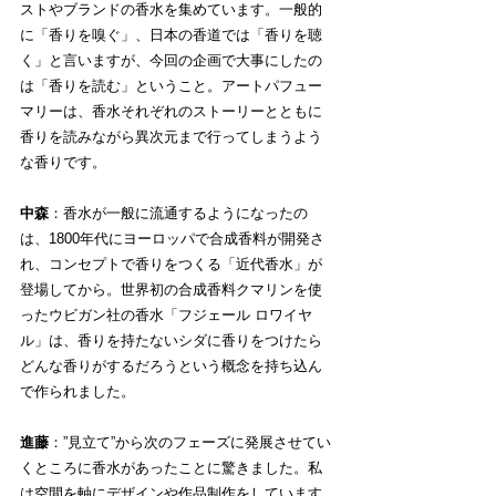
ストやブランドの香水を集めています。一般的
に「香りを嗅ぐ」、日本の香道では「香りを聴
く」と言いますが、今回の企画で大事にしたの
は「香りを読む」ということ。アートパフュー
マリーは、香水それぞれのストーリーとともに
香りを読みながら異次元まで行ってしまうよう
な香りです。
中森
：香水が一般に流通するようになったの
は、1800年代にヨーロッパで合成香料が開発さ
れ、コンセプトで香りをつくる「近代香水」が
登場してから。世界初の合成香料クマリンを使
ったウビガン社の香水「フジェール ロワイヤ
ル」は、香りを持たないシダに香りをつけたら
どんな香りがするだろうという概念を持ち込ん
で作られました。
進藤
：”見立て”から次のフェーズに発展させてい
くところに香水があったことに驚きました。私
は空間を軸にデザインや作品制作をしています