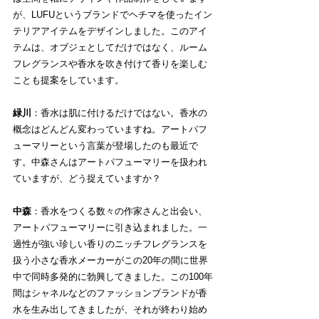
が、LUFUというブランドでヘチマを使ったイン
テリアアイテムをデザインしました。このアイ
テムは、オブジェとしてだけではなく、ルーム
フレグランスや香水を吹き付けて香りを楽しむ
ことも提案をしています。
緑川
：香水は肌に付けるだけではない。香水の
概念はどんどん変わっていますね。アートパフ
ューマリーという言葉が登場したのも最近で
す。中森さんはアートパフューマリーを扱われ
ていますが、どう捉えていますか？
中森
：香水をつくる数々の作家さんと出会い、
アートパフューマリーに引き込まれました。一
過性が強い珍しい香りのニッチフレグランスを
扱う小さな香水メーカーがこの20年の間に世界
中で同時多発的に勃興してきました。この100年
間はシャネルなどのファッションブランドが香
水を生み出してきましたが、それが終わり始め