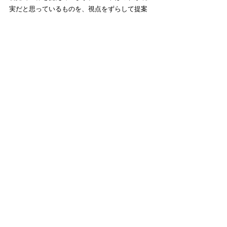
実だと思っているものを、視点をずらして提案
する。その意味で香りがアートとしてもっと楽
しくなればいいなと思います。
進藤
：アートもデザインも分断されがちで、そ
れぞれが別の文脈で語られることが多い。で
も、もっと中間領域で楽しみながら行き来する
ことで、アートも香りもデザインも新しい形で
未来に向かって残せるものになるのではないで
しょうか。
始まったばかりのアートパフューマリーの世
界。「AP」展は1月28日（日）まで船場エクセ
ルビルで開催しています。ぜひご自身の嗅覚で
本展を体感してください。
※2024年1月28日(水)まで会期延長