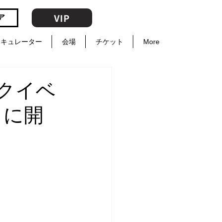
VIP
ア
キュレーター
会場
チケット
More
クイベ
4日に開