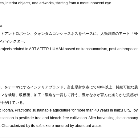
s, interior objects, and artworks, starting from a more innocent eye.
wa
アントロポセン、クォンタムコンシャスネスをベースに、人類以降のアート「ART A
Pディレクター。
projects related to ART AFTER HUMAN based on transhumanism, post-anthropoce
」をテーマにするインテリアブランド。富山県射水市にて40年以上、持続可能な
チマを栽培。収穫後、加工・製造を一貫して行う。豊かな水が育んだ柔らかな質感が
が手がけている。
g loofah. Practicing sustainable agriculture for more than 40 years in Imizu City, T
 attention to pesticide-free and bleach-free cultivation. After harvesting, the compan
Characterized by its soft texture nurtured by abundant water.