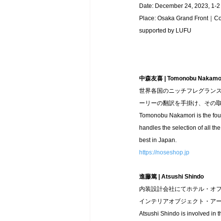
Date: December 24, 2023, 1-2
Place: Osaka Grand Front｜Co
supported by LUFU
中森友喜 | Tomonobu Nakamo
世界各国のニッチフレグラン
ーリーの翻訳を手掛け、その
Tomonobu Nakamori is the foun
handles the selection of all th
best in Japan.
https://noseshop.jp
進藤篤 | Atsushi Shindo
内装設計会社にてホテル・オ
インテリアオブジェクト・ア
Atsushi Shindo is involved in t