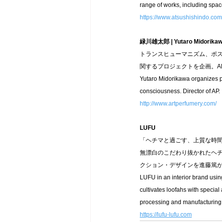
range of works, including space
https://www.atsushishindo.com
緑川雄太郎 | Yutaro Midorika
トランスヒューマニズム、ポスト
関するプロジェクトを企画。A
Yutaro Midorikawa organizes 
consciousness. Director of AP.
http://www.artperfumery.com/
LUFU
「ヘチマと過ごす、上質な時間
無漂白のこだわり抜かれたヘ
クション・デザインを進藤篤
LUFU in an interior brand usin
cultivates loofahs with special
processing and manufacturing. 
https://lufu-lufu.com