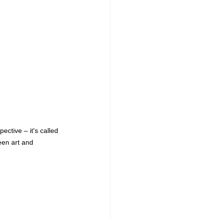
ctive – it's called 
een art and 