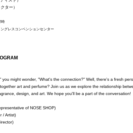
ーティスト）
レクター）
2時
コングレスコンベンションセンター
PROGRAM
 you might wonder, "What's the connection?" Well, there's a fresh perspe
 together art and perfume? Join us as we explore the relationship betw
agrance, design, and art. We hope you'll be a part of the conversation!
epresentative of NOSE SHOP)
 / Artist)
Director)