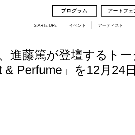
プログラム
アートフェ
StARTs UPs
イベント
アーティスト
、進藤篤が登壇するトー
 & Perfume」を12月2