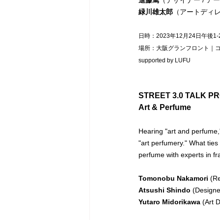
進藤篤
（デザイナー / ア
緑川雄太郎
（アートディ
日時：2023年12月24日午後1-
場所：大阪グランフロント｜
supported by LUFU
STREET 3.0 TALK 
Art & Perfume
Hearing "art and perfume,"
"art perfumery." What ties
perfume with experts in fr
Tomonobu Nakamori
 (R
Atsushi Shindo
 (Designer
Yutaro Midorikawa
 (Art 