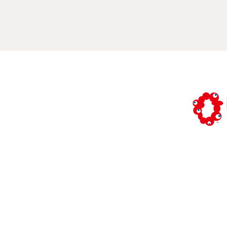
『STREET 3.0：ストリート
はどこにあるのか』船場エク
セルビルにて開催決定！
Study：
「令和5年