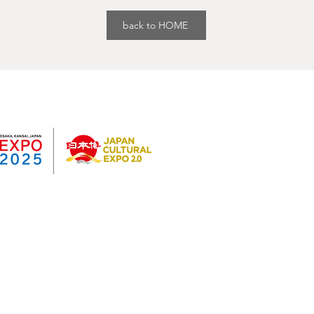
back to HOME
過去開催実績
Study : 大阪関西国際
Study : 大阪関西国際
©
Expo 2025
⼤阪関⻄国際芸術祭 vol.3 は
度⽇本博2.0事業(委託型)」です。